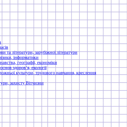
в
асів
ви та літератури, зарубіжної літератури
фізики, інформатики
навства, географії, економіки
 основ здоров’я, екології
дожньої культури, трудового навчання, креслення
тури, захисту Вітчизни