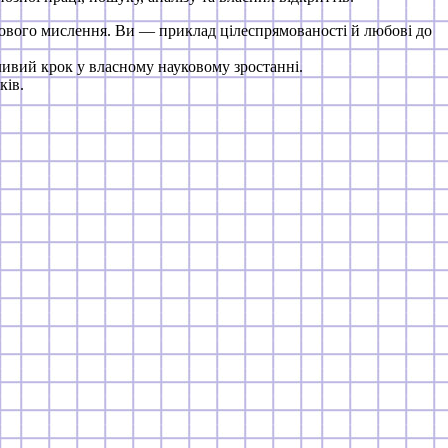
кового мислення. Ви — приклад цілеспрямованості й любові до
жливий крок у власному науковому зростанні.
ків.