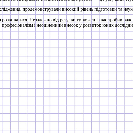
ослідження, продемонстрували високий рівень підготовки та нау
я розвиватися. Незалежно від результату, кожен із вас зробив ва
 професіоналізм і неоціненний внесок у розвиток юних дослідни