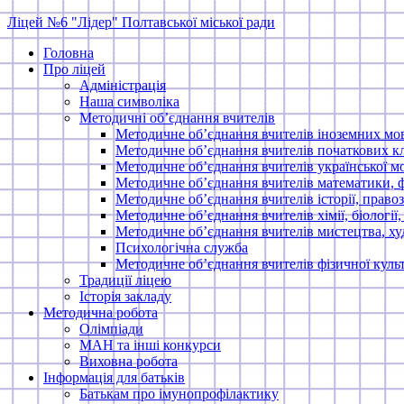
Skip
Ліцей №6 "Лідер" Полтавської міської ради
to
Головна
content
Про ліцей
Адміністрація
Наша символіка
Методичні об’єднання вчителів
Методичне об’єднання вчителів іноземних мо
Методичне об’єднання вчителів початкових кл
Методичне об’єднання вчителів української мо
Методичне об’єднання вчителів математики, 
Методичне об’єднання вчителів історії, правоз
Методичне об’єднання вчителів хімії, біології,
Методичне об’єднання вчителів мистецтва, ху
Психологічна служба
Методичне об’єднання вчителів фізичної куль
Традиції ліцею
Історія закладу
Методична робота
Олімпіади
МАН та інші конкурси
Виховна робота
Інформація для батьків
Батькам про імунопрофілактику