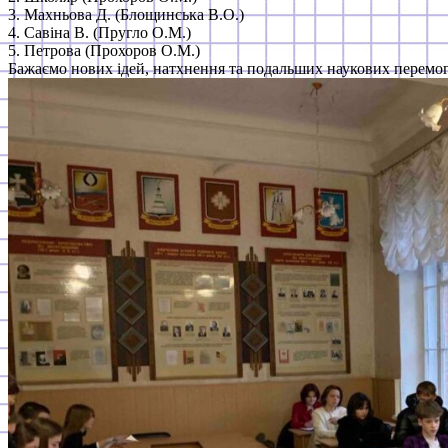
3. Махньова Д. (Блощинська В.О.)
4. Савіна В. (Пругло О.М.)
5. Петрова (Прохоров О.М.)
Бажаємо нових ідей, натхнення та подальших наукових перемог