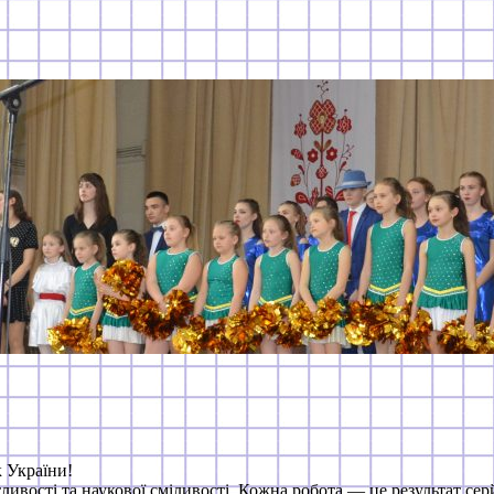
к України!
вості та наукової сміливості. Кожна робота — це результат серйо