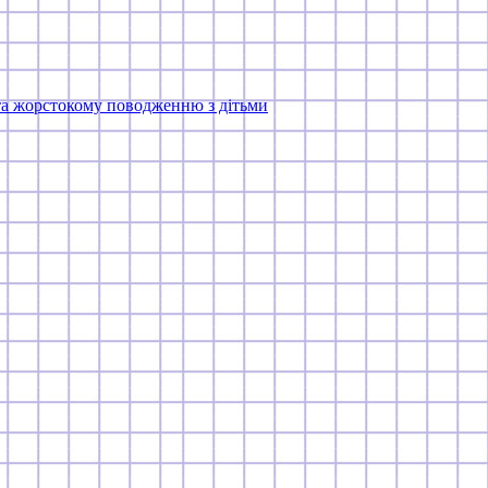
та жорстокому поводженню з дітьми