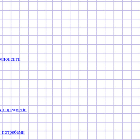
компоненти
 з предметів
и потребами