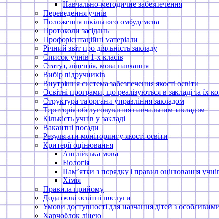
Навчально-методичне забезпечення
Переведення учнів
Положення шкільного омбудсмена
Протоколи засідань
Профорієнтаційні матеріали
Річний звіт про діяльність закладу
Список учнів 1-х класів
Статут, ліцензія, мова навчання
Вибір підручників
Внутрішня система забезпечення якості освіти
Освітні програми, що реалізуються в закладі та їх 
Структура та органи управління закладом
Територія обслуговування навчальним закладом
Кількість учнів у закладі
Вакантні посади
Результати моніторингу якості освіти
Критерії оцінювання
Англійська мова
Біологія
Пам’ятки з порядку і правил оцінювання учнів
Хімія
Правила прийому
Додаткові освітні послуги
Умови доступності для навчання дітей з особливим
Харчоблок ліцею