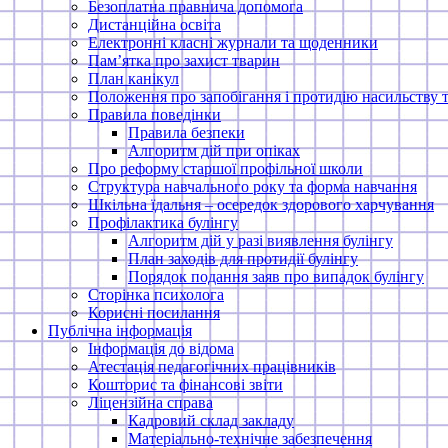
Безоплатна правнича допомога
Дистанційна освіта
Електронні класні журнали та щоденники
Памʼятка про захист тварин
План канікул
Положення про запобігання і протидію насильству 
Правила поведінки
Правила безпеки
Алгоритм дій при опіках
Про реформу старшої профільної школи
Структура навчального року та форма навчання
Шкільна їдальня – осередок здорового харчування
Профілактика булінгу
Алгоритм дій у разі виявлення булінгу
План заходів для протидії булінгу
Порядок подання заяв про випадок булінгу
Сторінка психолога
Корисні посилання
Публічна інформація
Інформація до відома
Атестація педагогічних працівників
Кошторис та фінансові звіти
Ліцензійна справа
Кадровий склад закладу
Матеріально-технічне забезпечення