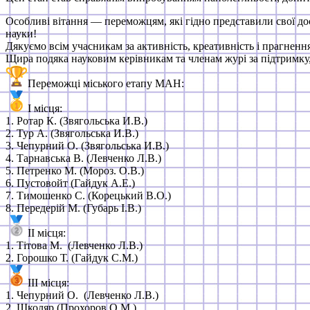
Особливі вітання — переможцям, які гідно представили свої д
науки!
Дякуємо всім учасникам за активність, креативність і прагненн
Щира подяка науковим керівникам та членам журі за підтримку,
Переможці міського етапу МАН:
І місця:
1. Ротар К. (Звягольська И.В.)
2. Тур А. (Звягольська И.В.)
3. Чепурний О. (Звягольська И.В.)
4. Тарнавська В. (Левченко Л.В.)
5. Петренко М. (Мороз. О.В.)
6. Пустовойт (Гайдук А.Е.)
7. Тимошенко С. (Корецький В.О.)
8. Передерій М. (Губарь І.В.)
ІІ місця:
1. Тітова М. (Левченко Л.В.)
2. Горошко Т. (Гайдук С.М.)
ІІІ місця:
1. Чепурний О. (Левченко Л.В.)
2. Школяр (Прохоров О.М.)