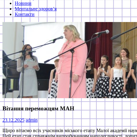
Новини
Ментальне здоров’я
Контакти
Вітання переможцям МАН
23.12.2025
admin
Щиро вітаємо всіх учасників міського етапу Малої академії нау
Цей етап став справжнім випробуванням наполегливості, допитли