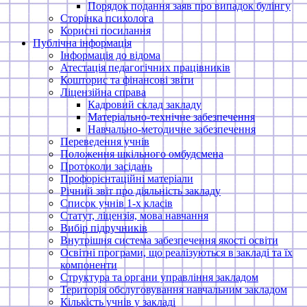
Порядок подання заяв про випадок булінгу
Сторінка психолога
Корисні посилання
Публічна інформація
Інформація до відома
Атестація педагогічних працівників
Кошторис та фінансові звіти
Ліцензійна справа
Кадровий склад закладу
Матеріально-технічне забезпечення
Навчально-методичне забезпечення
Переведення учнів
Положення шкільного омбудсмена
Протоколи засідань
Профорієнтаційні матеріали
Річний звіт про діяльність закладу
Список учнів 1-х класів
Статут, ліцензія, мова навчання
Вибір підручників
Внутрішня система забезпечення якості освіти
Освітні програми, що реалізуються в закладі та їх
компоненти
Структура та органи управління закладом
Територія обслуговування навчальним закладом
Кількість учнів у закладі