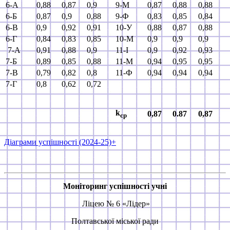
6-А
0,88
0,87
0,9
9-М
0,87
0,88
0,88
6-Б
0,87
0,9
0,88
9-Ф
0,83
0,85
0,84
6-В
0,9
0,92
0,91
10-У
0,88
0,87
0,88
6-Г
0,84
0,83
0,85
10-М
0,9
0,9
0,9
7-А
0,91
0,88
0,9
11-І
0,9
0,92
0,93
7-Б
0,89
0,85
0,88
11-М
0,94
0,95
0,95
7-В
0,79
0,82
0,8
11-Ф
0,94
0,94
0,94
7-Г
0,8
0,62
0,72
k
0,87
0.87
0,87
ср
Діаграми успішності (2024-25)+
Моніторинг успішності учні
Ліцею № 6 «Лідер»
Полтавської міської ради