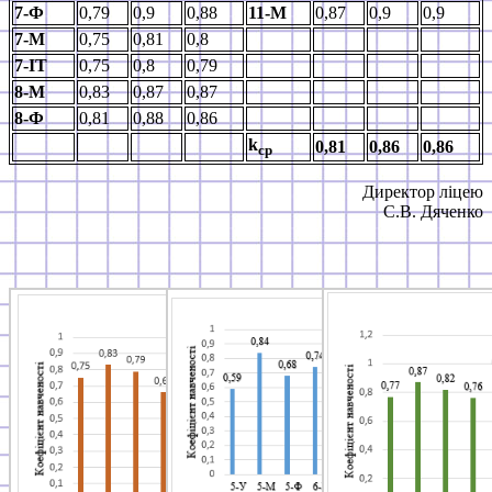
7-Ф
0,79
0,9
0,88
11-М
0,87
0,9
0,9
7-М
0,75
0,81
0,8
7-ІТ
0,75
0,8
0,79
8-М
0,83
0,87
0,87
8-
Ф
0,81
0,88
0,86
k
0,81
0,86
0,86
ср
Директор ліцею
С.В. Дяченко