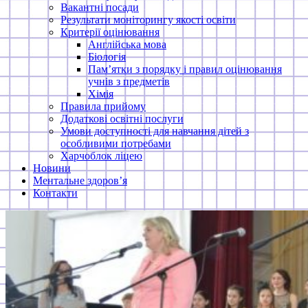
Вакантні посади
Результати моніторингу якості освіти
Критерії оцінювання
Англійська мова
Біологія
Пам’ятки з порядку і правил оцінювання
учнів з предметів
Хімія
Правила прийому
Додаткові освітні послуги
Умови доступності для навчання дітей з
особливими потребами
Харчоблок ліцею
Новини
Ментальне здоров’я
Контакти