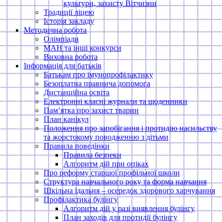
культури, захисту Вітчизни
Традиції ліцею
Історія закладу
Методична робота
Олімпіади
МАН та інші конкурси
Виховна робота
Інформація для батьків
Батькам про імунопрофілактику
Безоплатна правнича допомога
Дистанційна освіта
Електронні класні журнали та щоденники
Памʼятка про захист тварин
План канікул
Положення про запобігання і протидію насильству
та жорстокому поводженню з дітьми
Правила поведінки
Правила безпеки
Алгоритм дій при опіках
Про реформу старшої профільної школи
Структура навчального року та форма навчання
Шкільна їдальня – осередок здорового харчування
Профілактика булінгу
Алгоритм дій у разі виявлення булінгу
План заходів для протидії булінгу