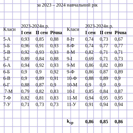
за 2023 – 2024 навчальний рік
2023-2024н.р.
2023-2024н.р.
Класи
Класи
І
сем
ІІ сем
Річна
І
сем
ІІ сем
Річна
5-А
0,93
0,85
0,88
8-Іт
0,74
0,73
0,67
5-Б
0,96
0,91
0,93
8-Ф
0,74
0,77
0,77
5-В
0,92
0,93
0,93
8-М
0,82
0,71
0,71
5-Г
0,89
0,84
0,88
9-І
0,69
0,71
0,73
6-А
0,94
0,92
0,93
9-М
0,86
0,82
0,89
6-Б
0,9
0,9
0,92
9-Ф
0,86
0,87
0,89
6-В
0,9
0,89
0,91
10-Ф
0,88
0,89
0,9
6-Г
0,88
0,87
0,9
10-М
0,9
0,9
0,9
7-М
0,79
0,82
0,83
10-І
0,85
0,84
0,87
7-Ф
0,82
0,81
0,83
11-М
0,94
0,95
0,95
7-У
0,71
0,73
0,73
11-У
0,91
0,94
0,94
k
0,86
0,85
0,86
ср