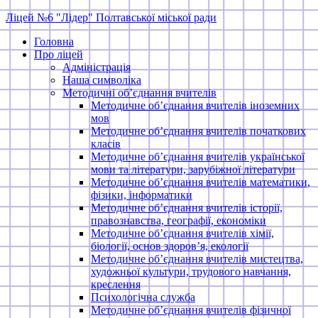
Skip
Ліцей №6 "Лідер" Полтавської міської ради
to
Головна
content
Про ліцей
Адміністрація
Наша символіка
Методичні об’єднання вчителів
Методичне об’єднання вчителів іноземних
мов
Методичне об’єднання вчителів початкових
класів
Методичне об’єднання вчителів української
мови та літератури, зарубіжної літератури
Методичне об’єднання вчителів математики,
фізики, інформатики
Методичне об’єднання вчителів історії,
правознавства, географії, економіки
Методичне об’єднання вчителів хімії,
біології, основ здоров’я, екології
Методичне об’єднання вчителів мистецтва,
художньої культури, трудового навчання,
креслення
Психологічна служба
Методичне об’єднання вчителів фізичної