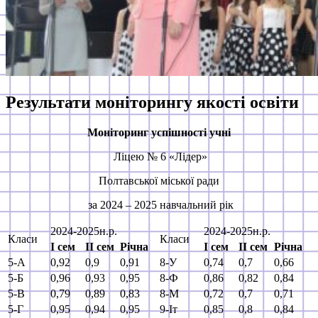
Результати моніторингу якості освіти
Моніторинг успішності учні
Ліцею № 6 «Лідер»
Полтавської міської ради
за 2024 – 2025 навчальний рік
2024-2025н.р.
2024-2025н.р.
Класи
Класи
І
сем
ІІ сем
Річна
І
сем
ІІ сем
Річна
5-А
0,92
0,9
0,91
8-У
0,74
0,7
0,66
5-Б
0,96
0,93
0,95
8-Ф
0,86
0,82
0,84
5-В
0,79
0,89
0,83
8-М
0,72
0,7
0,71
5-Г
0,95
0,94
0,95
9-Іт
0,85
0,8
0,84