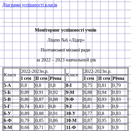
Діаграми успішності класів
Моніторинг успішності учнів
Ліцею №6 «Лідер»
Полтавської міської ради
за 2022 – 2023 навчальний рік
2022-2023н.р.
2022-2023н.р.
Класи
Класи
І
сем
ІІ сем
Річна
І
сем
ІІ сем
Річна
5-А
0,8
0,8
0,8
8-І
0,75
0,81
0,79
5-Б
0,89
0,91
0,92
9-М
0,88
0,94
0,93
5-В
0,86
0,87
0,88
9-
Ф
0,81
0,93
0,93
5-Г
0,74
0,83
0,8
9-І
0,8
0,9
0,9
6-У
0,89
0,88
0,91
10-У
0,77
0,8
0,83
6-
Ф
0,79
0,85
0,86
10-М
0,87
0,95
0,95
6-М
0,66
0,71
0,7
11-
Ф
0,86
0,9
0,9