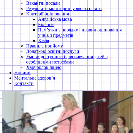
Вакантні посади
Результати моніторингу якості освіти
Критерії оцінювання
Англійська мова
Біологія
Пам’ятки з порядку і правил оцінювання
учнів з предметів
Хімія
Правила прийому
Додаткові освітні послуги
Умови доступності для навчання дітей з
особливими потребами
Харчоблок ліцею
Новини
Ментальне здоров’я
Контакти