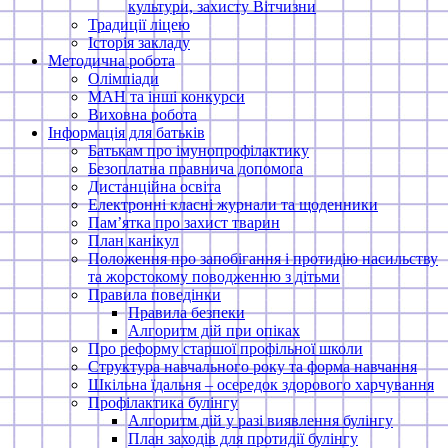
культури, захисту Вітчизни
Традиції ліцею
Історія закладу
Методична робота
Олімпіади
МАН та інші конкурси
Виховна робота
Інформація для батьків
Батькам про імунопрофілактику
Безоплатна правнича допомога
Дистанційна освіта
Електронні класні журнали та щоденники
Памʼятка про захист тварин
План канікул
Положення про запобігання і протидію насильству
та жорстокому поводженню з дітьми
Правила поведінки
Правила безпеки
Алгоритм дій при опіках
Про реформу старшої профільної школи
Структура навчального року та форма навчання
Шкільна їдальня – осередок здорового харчування
Профілактика булінгу
Алгоритм дій у разі виявлення булінгу
План заходів для протидії булінгу