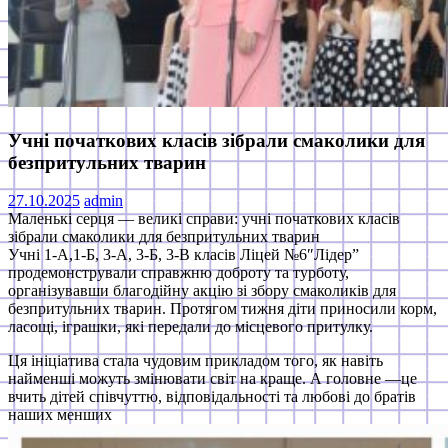
Учні початкових класів зібрали смаколики для
безпритульних тварин
27.10.2025
admin
Маленькі серця — великі справи: учні початкових класів
зібрали смаколики для безпритульних тварин
Учні 1-А,1-Б, 3-А, 3-Б, 3-В класів Ліцей №6″Лідер”
продемонстрували справжню доброту та турботу,
організувавши благодійну акцію зі збору смаколиків для
безпритульних тварин. Протягом тижня діти приносили корм,
ласощі, іграшки, які передали до місцевого притулку.
Ця ініціатива стала чудовим прикладом того, як навіть
найменші можуть змінювати світ на краще. А головне —це
вчить дітей співчуттю, відповідальності та любові до братів
наших менших