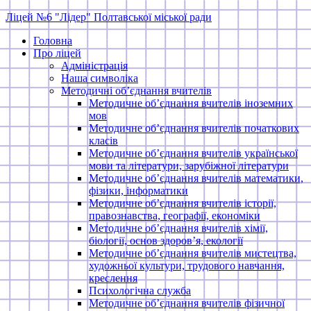
Skip
Ліцей №6 "Лідер" Полтавської міської ради
to
Головна
content
Про ліцей
Адміністрація
Наша символіка
Методичні об’єднання вчителів
Методичне об’єднання вчителів іноземних
мов
Методичне об’єднання вчителів початкових
класів
Методичне об’єднання вчителів української
мови та літератури, зарубіжної літератури
Методичне об’єднання вчителів математики,
фізики, інформатики
Методичне об’єднання вчителів історії,
правознавства, географії, економіки
Методичне об’єднання вчителів хімії,
біології, основ здоров’я, екології
Методичне об’єднання вчителів мистецтва,
художньої культури, трудового навчання,
креслення
Психологічна служба
Методичне об’єднання вчителів фізичної