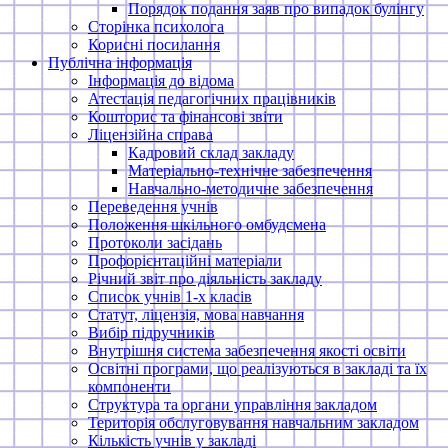
Порядок подання заяв про випадок булінгу
Сторінка психолога
Корисні посилання
Публічна інформація
Інформація до відома
Атестація педагогічних працівників
Кошторис та фінансові звіти
Ліцензійна справа
Кадровий склад закладу
Матеріально-технічне забезпечення
Навчально-методичне забезпечення
Переведення учнів
Положення шкільного омбудсмена
Протоколи засідань
Профорієнтаційні матеріали
Річний звіт про діяльність закладу
Список учнів 1-х класів
Статут, ліцензія, мова навчання
Вибір підручників
Внутрішня система забезпечення якості освіти
Освітні програми, що реалізуються в закладі та їх
компоненти
Структура та органи управління закладом
Територія обслуговування навчальним закладом
Кількість учнів у закладі