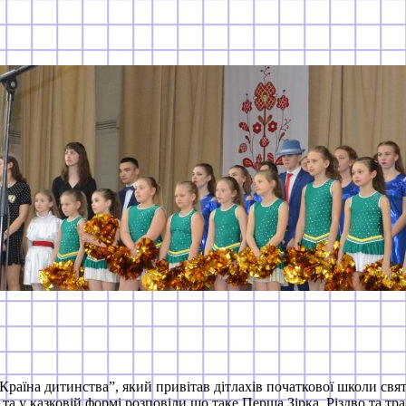
раїна дитинства”, який привітав дітлахів початкової школи святк
та у казковій формі розповіли що таке Перша Зірка, Різдво та т