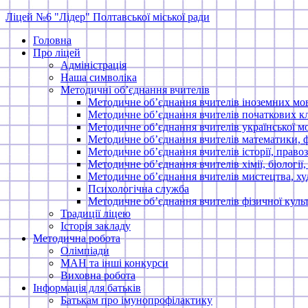
Skip
Ліцей №6 "Лідер" Полтавської міської ради
to
Головна
content
Про ліцей
Адміністрація
Наша символіка
Методичні об’єднання вчителів
Методичне об’єднання вчителів іноземних мо
Методичне об’єднання вчителів початкових кл
Методичне об’єднання вчителів української мо
Методичне об’єднання вчителів математики, 
Методичне об’єднання вчителів історії, правоз
Методичне об’єднання вчителів хімії, біології,
Методичне об’єднання вчителів мистецтва, ху
Психологічна служба
Методичне об’єднання вчителів фізичної куль
Традиції ліцею
Історія закладу
Методична робота
Олімпіади
МАН та інші конкурси
Виховна робота
Інформація для батьків
Батькам про імунопрофілактику