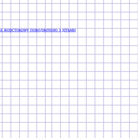
та жорстокому поводженню з дітьми