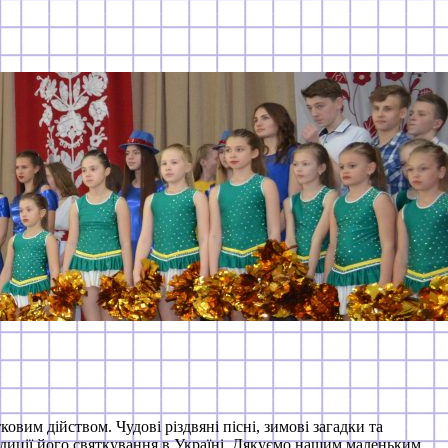
овим дійством. Чудові різдвяні пісні, зимові загадки та
радиції його святкування в Україні. Дякуємо нашим маленьким