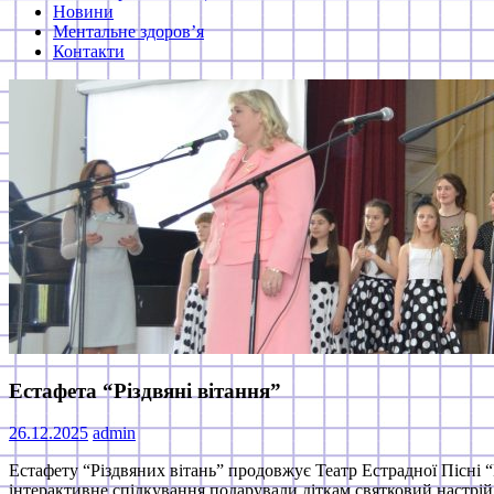
Новини
Ментальне здоров’я
Контакти
Естафета “Різдвяні вітання”
26.12.2025
admin
Естафету “Різдвяних вітань” продовжує Театр Естрадної Пісні “К
інтерактивне спілкування подарували діткам святковий настрій 