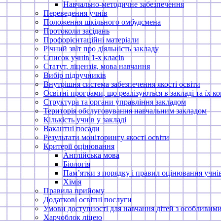
Навчально-методичне забезпечення
Переведення учнів
Положення шкільного омбудсмена
Протоколи засідань
Профорієнтаційні матеріали
Річний звіт про діяльність закладу
Список учнів 1-х класів
Статут, ліцензія, мова навчання
Вибір підручників
Внутрішня система забезпечення якості освіти
Освітні програми, що реалізуються в закладі та їх 
Структура та органи управління закладом
Територія обслуговування навчальним закладом
Кількість учнів у закладі
Вакантні посади
Результати моніторингу якості освіти
Критерії оцінювання
Англійська мова
Біологія
Пам’ятки з порядку і правил оцінювання учнів
Хімія
Правила прийому
Додаткові освітні послуги
Умови доступності для навчання дітей з особливим
Харчоблок ліцею