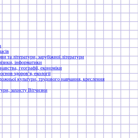
в
асів
ви та літератури, зарубіжної літератури
фізики, інформатики
навства, географії, економіки
 основ здоров’я, екології
дожньої культури, трудового навчання, креслення
тури, захисту Вітчизни