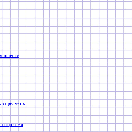
компоненти
 з предметів
и потребами