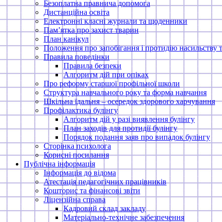
Безоплатна правнича допомога
Дистанційна освіта
Електронні класні журнали та щоденники
Памʼятка про захист тварин
План канікул
Положення про запобігання і протидію насильству 
Правила поведінки
Правила безпеки
Алгоритм дій при опіках
Про реформу старшої профільної школи
Структура навчального року та форма навчання
Шкільна їдальня – осередок здорового харчування
Профілактика булінгу
Алгоритм дій у разі виявлення булінгу
План заходів для протидії булінгу
Порядок подання заяв про випадок булінгу
Сторінка психолога
Корисні посилання
Публічна інформація
Інформація до відома
Атестація педагогічних працівників
Кошторис та фінансові звіти
Ліцензійна справа
Кадровий склад закладу
Матеріально-технічне забезпечення