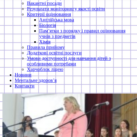
Вакантні посади
Результати моніторингу якості освіти
Критерії оцінювання
Англійська мова
Біологія
Пам’ятки з порядку і правил оцінювання
учнів з предметів
Хімія
Правила прийому
Додаткові освітні послуги
Умови доступності для навчання дітей з
особливими потребами
Харчоблок ліцею
Новини
Ментальне здоров’я
Контакти