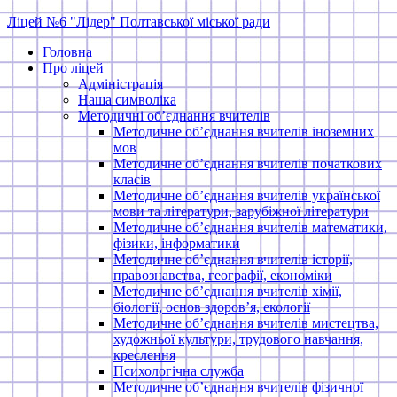
Skip
Ліцей №6 "Лідер" Полтавської міської ради
to
Головна
content
Про ліцей
Адміністрація
Наша символіка
Методичні об’єднання вчителів
Методичне об’єднання вчителів іноземних
мов
Методичне об’єднання вчителів початкових
класів
Методичне об’єднання вчителів української
мови та літератури, зарубіжної літератури
Методичне об’єднання вчителів математики,
фізики, інформатики
Методичне об’єднання вчителів історії,
правознавства, географії, економіки
Методичне об’єднання вчителів хімії,
біології, основ здоров’я, екології
Методичне об’єднання вчителів мистецтва,
художньої культури, трудового навчання,
креслення
Психологічна служба
Методичне об’єднання вчителів фізичної