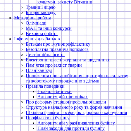
культури, захисту Вітчизни
Традиції ліцею
Історія закладу
Методична робота
Олімпіади
МАН та інші конкурси
Виховна робота
Інформація для батьків
Батькам про імунопрофілактику
Безоплатна правнича допомога
Дистанційна освіта
Електронні класні журнали та щоденники
Памʼятка про захист тварин
План канікул
Положення про запобігання і протидію насильству
та жорстокому поводженню з дітьми
Правила поведінки
Правила безпеки
Алгоритм дій при опіках
Про реформу старшої профільної школи
Структура навчального року та форма навчання
Шкільна їдальня – осередок здорового харчування
Профілактика булінгу
Алгоритм дій у разі виявлення булінгу
План заходів для протидії булінгу