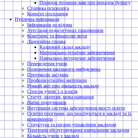
Порядок подання заяв про випадок булінгу
Сторінка психолога
Корисні посилання
Публічна інформація
Інформація до відома
Атестація педагогічних працівників
Кошторис та фінансові звіти
Ліцензійна справа
Кадровий склад закладу
Матеріально-технічне забезпечення
Навчально-методичне забезпечення
Переведення учнів
Положення шкільного омбудсмена
Протоколи засідань
Профорієнтаційні матеріали
Річний звіт про діяльність закладу
Список учнів 1-х класів
Статут, ліцензія, мова навчання
Вибір підручників
Внутрішня система забезпечення якості освіти
Освітні програми, що реалізуються в закладі та їх
компоненти
Структура та органи управління закладом
Територія обслуговування навчальним закладом
Кількість учнів у закладі