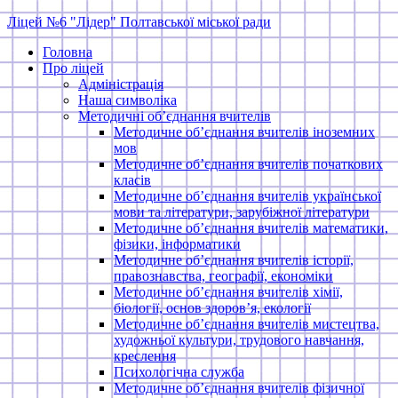
Skip
Ліцей №6 "Лідер" Полтавської міської ради
to
Головна
content
Про ліцей
Адміністрація
Наша символіка
Методичні об’єднання вчителів
Методичне об’єднання вчителів іноземних
мов
Методичне об’єднання вчителів початкових
класів
Методичне об’єднання вчителів української
мови та літератури, зарубіжної літератури
Методичне об’єднання вчителів математики,
фізики, інформатики
Методичне об’єднання вчителів історії,
правознавства, географії, економіки
Методичне об’єднання вчителів хімії,
біології, основ здоров’я, екології
Методичне об’єднання вчителів мистецтва,
художньої культури, трудового навчання,
креслення
Психологічна служба
Методичне об’єднання вчителів фізичної