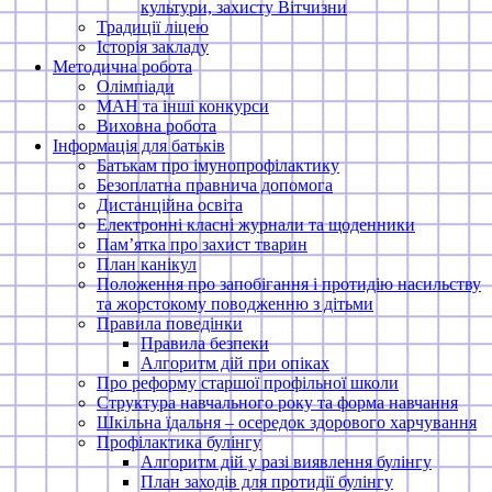
культури, захисту Вітчизни
Традиції ліцею
Історія закладу
Методична робота
Олімпіади
МАН та інші конкурси
Виховна робота
Інформація для батьків
Батькам про імунопрофілактику
Безоплатна правнича допомога
Дистанційна освіта
Електронні класні журнали та щоденники
Памʼятка про захист тварин
План канікул
Положення про запобігання і протидію насильству
та жорстокому поводженню з дітьми
Правила поведінки
Правила безпеки
Алгоритм дій при опіках
Про реформу старшої профільної школи
Структура навчального року та форма навчання
Шкільна їдальня – осередок здорового харчування
Профілактика булінгу
Алгоритм дій у разі виявлення булінгу
План заходів для протидії булінгу