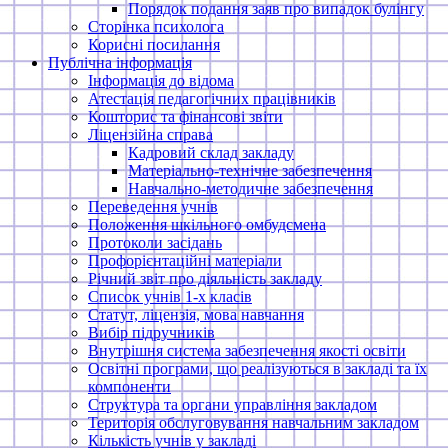
Порядок подання заяв про випадок булінгу
Сторінка психолога
Корисні посилання
Публічна інформація
Інформація до відома
Атестація педагогічних працівників
Кошторис та фінансові звіти
Ліцензійна справа
Кадровий склад закладу
Матеріально-технічне забезпечення
Навчально-методичне забезпечення
Переведення учнів
Положення шкільного омбудсмена
Протоколи засідань
Профорієнтаційні матеріали
Річний звіт про діяльність закладу
Список учнів 1-х класів
Статут, ліцензія, мова навчання
Вибір підручників
Внутрішня система забезпечення якості освіти
Освітні програми, що реалізуються в закладі та їх
компоненти
Структура та органи управління закладом
Територія обслуговування навчальним закладом
Кількість учнів у закладі