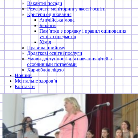
Вакантні посади
Результати моніторингу якості освіти
Критерії оцінювання
Англійська мова
Біологія
Пам’ятки з порядку і правил оцінювання
учнів з предметів
Хімія
Правила прийому
Додаткові освітні послуги
Умови доступності для навчання дітей з
особливими потребами
Харчоблок ліцею
Новини
Ментальне здоров’я
Контакти