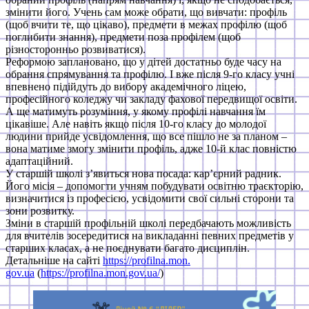
змінити його. Учень сам може обрати, що вивчати: профіль
(щоб вчити те, що цікаво), предмети в межах профілю (щоб
поглибити знання), предмети поза профілем (щоб
різносторонньо розвиватися).
Реформою заплановано, що у дітей достатньо буде часу на
обрання спрямування та профілю. І вже після 9-го класу учні
впевнено підійдуть до вибору академічного ліцею,
професійного коледжу чи закладу фахової передвищої освіти.
А ще матимуть розуміння, у якому профілі навчання їм
цікавіше. Але навіть якщо після 10-го класу до молодої
людини прийде усвідомлення, що все пішло не за планом –
вона матиме змогу змінити профіль, адже 10-й клас повністю
адаптаційний.
У старшій школі з’явиться нова посада: кар’єрний радник.
Його місія – допомогти учням побудувати освітню траєкторію,
визначитися із професією, усвідомити свої сильні сторони та
зони розвитку.
Зміни в старшій профільній школі передбачають можливість
для вчителів зосередитися на викладанні певних предметів у
старших класах, а не поєднувати багато дисциплін.
Детальніше на сайті
https://profilna.mon.
gov.ua
(
https://profilna.mon.gov.ua/
)