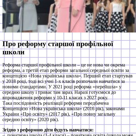
Про реформу старшої профільної
школи
Реформа старшої профільної школи – це не нова чи окрема
реформа, а третій етап реформи загальної середньої освіти за
концепцією «Нова українська школа». Перший етап стартував
у 2018 році, тоді всі учні 1-х класів розпочали навчатися за
новими стандартами. У 2021 році реформа «перейшла» у
середню школу і триває там зараз. Наразі готуємося до
впровадження реформи у 10-11 класах з 2027 року.
Така послідовність реалізації реформи передбачена
Концепцією «Нова українська школа» (2016 рік), законами
України «Про освіту» (2017 рік), «Про повну загальну
середню освіту» (2020 рік).
Згідно з реформою діти будуть навчатися:
– початкова школа (1-4 класи) – початкова освіта (школа може