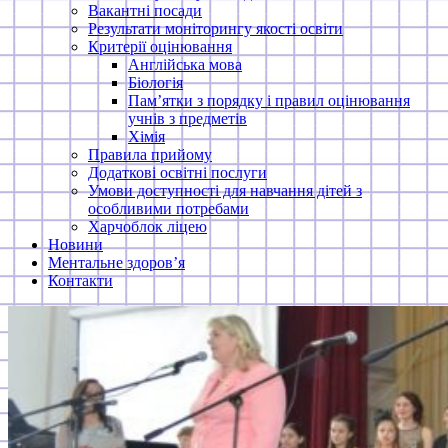
Вакантні посади
Результати моніторингу якості освіти
Критерії оцінювання
Англійська мова
Біологія
Пам’ятки з порядку і правил оцінювання
учнів з предметів
Хімія
Правила прийому
Додаткові освітні послуги
Умови доступності для навчання дітей з
особливими потребами
Харчоблок ліцею
Новини
Ментальне здоров’я
Контакти