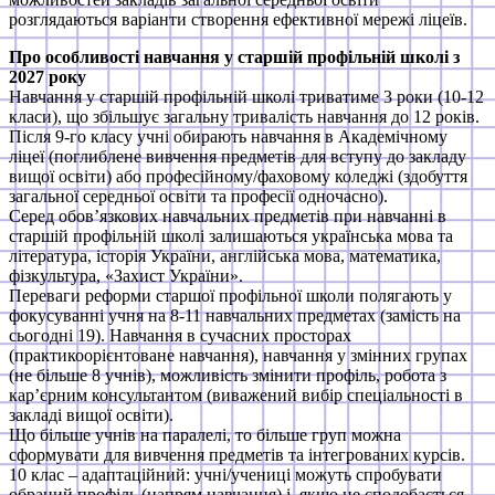
розглядаються варіанти створення ефективної мережі ліцеїв.
Про особливості навчання у старшій профільній школі з
2027 року
Навчання у старшій профільній школі триватиме 3 роки (10-12
класи), що збільшує загальну тривалість навчання до 12 років.
Після 9-го класу учні обирають навчання в Академічному
ліцеї (поглиблене вивчення предметів для вступу до закладу
вищої освіти) або професійному/фаховому коледжі (здобуття
загальної середньої освіти та професії одночасно).
Серед обов’язкових навчальних предметів при навчанні в
старшій профільній школі залишаються українська мова та
література, історія України, англійська мова, математика,
фізкультура, «Захист України».
Переваги реформи старшої профільної школи полягають у
фокусуванні учня на 8-11 навчальних предметах (замість на
сьогодні 19). Навчання в сучасних просторах
(практикоорієнтоване навчання), навчання у змінних групах
(не більше 8 учнів), можливість змінити профіль, робота з
кар’єрним консультантом (виважений вибір спеціальності в
закладі вищої освіти).
Що більше учнів на паралелі, то більше груп можна
сформувати для вивчення предметів та інтегрованих курсів.
10 клас – адаптаційний: учні/учениці можуть спробувати
обраний профіль (напрям навчання) і, якщо не сподобається,