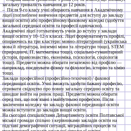
загальну тривалість навчання до 12 років.
– Після 9-го класу учні обирають навчання в Академічному
ліцеї (поглиблене вивчення предметів для вступу до закладу
вищої освіти) або професійному/фаховому коледжі (здобуття
загальної середньої освіти та професії одночасно).
Академічні ліцеї готуватимуть учнів до вступу у заклади
вищої освіти у 10–12-х класах. Ліцеї формуватимуть профілі,
опираючись на три кластери: мовно-літературний (українська
мова й література, іноземні мови та літератури тощо), STEM
(природничі, IT, математика тощо), соціально-гуманітарний
(історія, правознавство, економіка, психологія, соціологія
тощо). Предмети можна обирати незалежно від профілю —
наприклад, поєднувати фізику та філологію, історію та хімію
тощо.
Заклади професійної (професійно-технічної) / фахової
передвищої освіти. Учні зможуть здобути бажану професію,
отримати свідоцтво про повну загальну середню освіту та
швидше вийти на ринок праці. Предмети можна обирати
серед тих, що пов’язані з майбутньою професією. Після
закінчення коледжу чи закладу фахової передвищої освіти
можна вступити до закладів вищої освіти.
На сьогодні спеціалістами Департаменту освіти Полтавської
міської громади спільно з керівниками закладів освіти на
підставі демографічної ситуації, міграційних процесів та
можливостей закладів загальної середньої освіти