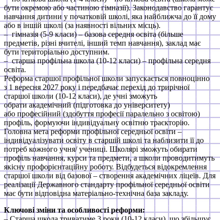
бути окремою або частиною гімназії). Законодавство гарантує
навчання дитини у початковій школі, яка найближча до її дому
або в іншій школі (за наявності вільних місць).
– гімназія (5-9 класи) – базова середня освіта (більше
предметів, різні вчителі, інший темп навчання), заклад має
бути територіально доступним.
– старша профільна школа (10-12 класи) – профільна середня
освіта.
Реформа старшої профільної школи запускається повноцінно
з 1 вересня 2027 року і передбачає перехід до трирічної
старшої школи (10-12 класи), де учні зможуть
обрати академічний (підготовка до університету)
або професійний (здобуття професії паралельно з освітою)
профіль, формуючи індивідуальну освітню траєкторію.
Головна мета реформи профільної середньої освіти –
індивідуалізувати освіту в старшій школі та наблизити її до
потреб кожного учня/ учениці. Школярі зможуть обирати
профіль навчання, курси та предмети, а школи проводитимуть
якісну профорієнтаційну роботу. Відбудеться відокремлення
старшої школи від базової – створення академічних ліцеїв. Для
реалізації Державного стандарту профільної середньої освіти
має бути відповідна матеріально-технічна база закладу.
Ключові зміни та особливості реформи:
– Старша школа триватиме 3 роки (10-12 класи), що збільшує