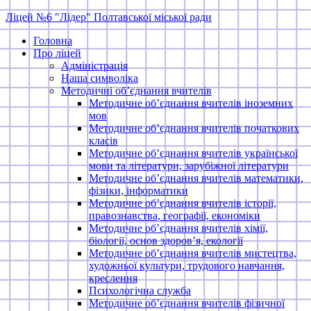
Skip
Ліцей №6 "Лідер" Полтавської міської ради
to
Головна
content
Про ліцей
Адміністрація
Наша символіка
Методичні об’єднання вчителів
Методичне об’єднання вчителів іноземних
мов
Методичне об’єднання вчителів початкових
класів
Методичне об’єднання вчителів української
мови та літератури, зарубіжної літератури
Методичне об’єднання вчителів математики,
фізики, інформатики
Методичне об’єднання вчителів історії,
правознавства, географії, економіки
Методичне об’єднання вчителів хімії,
біології, основ здоров’я, екології
Методичне об’єднання вчителів мистецтва,
художньої культури, трудового навчання,
креслення
Психологічна служба
Методичне об’єднання вчителів фізичної