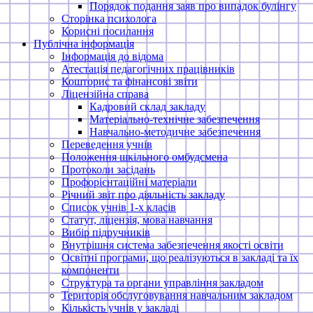
Порядок подання заяв про випадок булінгу
Сторінка психолога
Корисні посилання
Публічна інформація
Інформація до відома
Атестація педагогічних працівників
Кошторис та фінансові звіти
Ліцензійна справа
Кадровий склад закладу
Матеріально-технічне забезпечення
Навчально-методичне забезпечення
Переведення учнів
Положення шкільного омбудсмена
Протоколи засідань
Профорієнтаційні матеріали
Річний звіт про діяльність закладу
Список учнів 1-х класів
Статут, ліцензія, мова навчання
Вибір підручників
Внутрішня система забезпечення якості освіти
Освітні програми, що реалізуються в закладі та їх
компоненти
Структура та органи управління закладом
Територія обслуговування навчальним закладом
Кількість учнів у закладі