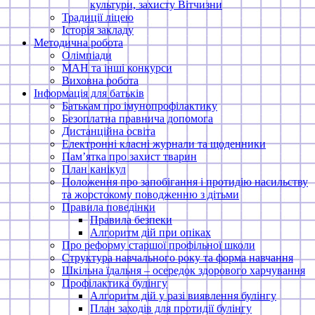
культури, захисту Вітчизни
Традиції ліцею
Історія закладу
Методична робота
Олімпіади
МАН та інші конкурси
Виховна робота
Інформація для батьків
Батькам про імунопрофілактику
Безоплатна правнича допомога
Дистанційна освіта
Електронні класні журнали та щоденники
Памʼятка про захист тварин
План канікул
Положення про запобігання і протидію насильству
та жорстокому поводженню з дітьми
Правила поведінки
Правила безпеки
Алгоритм дій при опіках
Про реформу старшої профільної школи
Структура навчального року та форма навчання
Шкільна їдальня – осередок здорового харчування
Профілактика булінгу
Алгоритм дій у разі виявлення булінгу
План заходів для протидії булінгу